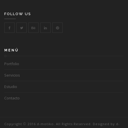
FOLLOW US
MENÚ
Portfolio
Servicios
Estudio
Contacto
Copyright
©
2016 d-motiko. All Rights Reserved. Designed by d-